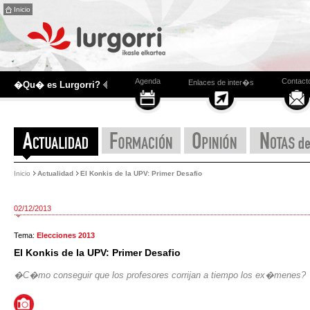
Inicio
Agenda
Contact
Enlaces de inter�s
�Qu� es Lurgorri?
Inicio
Actualidad
El Konkis de la UPV: Primer Desafio
02/12/2013
Tema:
Elecciones 2013
El Konkis de la UPV: Primer Desafio
�C�mo conseguir que los profesores corrijan a tiempo los ex�menes?