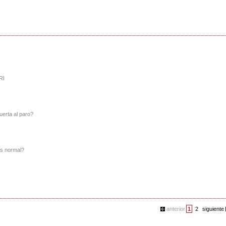
RI
erta al paro?
s normal?
anterior
1
2
siguiente