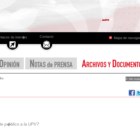
Contacto
nlaces de inter�s
Mapa de navega
fio
Ver tod
te p�blico a la UPV?