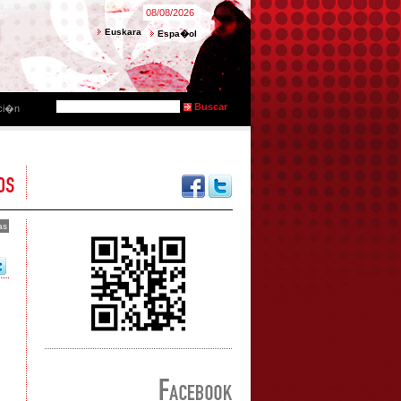
08/08/2026
Euskara
Espa�ol
ci�n
as