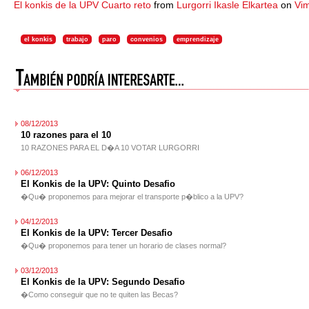
El konkis de la UPV Cuarto reto
from
Lurgorri Ikasle Elkartea
on
Vi
el konkis
trabajo
paro
convenios
emprendizaje
08/12/2013
10 razones para el 10
10 RAZONES PARA EL D�A 10 VOTAR LURGORRI
06/12/2013
El Konkis de la UPV: Quinto Desafio
�Qu� proponemos para mejorar el transporte p�blico a la UPV?
04/12/2013
El Konkis de la UPV: Tercer Desafio
�Qu� proponemos para tener un horario de clases normal?
03/12/2013
El Konkis de la UPV: Segundo Desafio
�Como conseguir que no te quiten las Becas?