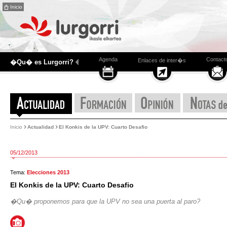
Inicio
Agenda
Contact
Enlaces de inter�s
�Qu� es Lurgorri?
Inicio
Actualidad
El Konkis de la UPV: Cuarto Desafio
05/12/2013
Tema:
Elecciones 2013
El Konkis de la UPV: Cuarto Desafio
�Qu� proponemos para que la UPV no sea una puerta al paro?