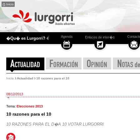
Inicio
Agenda
Contact
Enlaces de inter�s
�Qu� es Lurgorri?
Inicio
Actualidad
10 razones para el 10
08/12/2013
Tema:
Elecciones 2013
10 razones para el 10
10 RAZONES PARA EL D�A 10 VOTAR LURGORRI