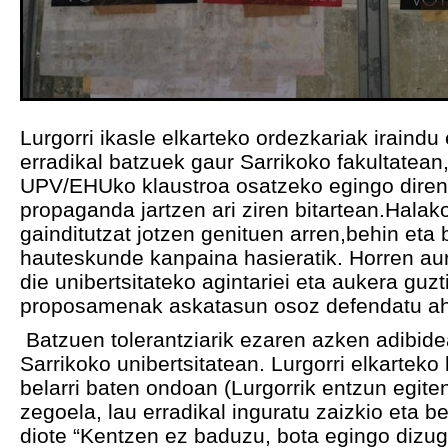
Lurgorri ikasle elkarteko ordezkariak iraindu
erradikal batzuek gaur Sarrikoko fakultatea
UPV/EHUko klaustroa osatzeko egingo dire
propaganda jartzen ari ziren bitartean.Halako
gainditutzat jotzen genituen arren,behin eta b
hauteskunde kanpaina hasieratik. Horren au
die unibertsitateko agintariei eta aukera guzt
proposamenak askatasun osoz defendatu aha
Batzuen tolerantziarik ezaren azken adibid
Sarrikoko unibertsitatean. Lurgorri elkarteko
belarri baten ondoan (Lurgorrik entzun egite
zegoela, lau erradikal inguratu zaizkio eta b
diote “Kentzen ez baduzu, bota egingo dizu