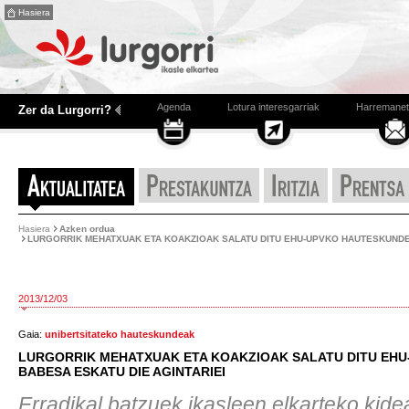
Hasiera
Agenda
Lotura interesgarriak
Harremanet
Zer da Lurgorri?
Hasiera
Azken ordua
LURGORRIK MEHATXUAK ETA KOAKZIOAK SALATU DITU EHU-UPVKO HAUTESKUNDE 
2013/12/03
Gaia:
unibertsitateko hauteskundeak
LURGORRIK MEHATXUAK ETA KOAKZIOAK SALATU DITU EHU
BABESA ESKATU DIE AGINTARIEI
Erradikal batzuek ikasleen elkarteko kide