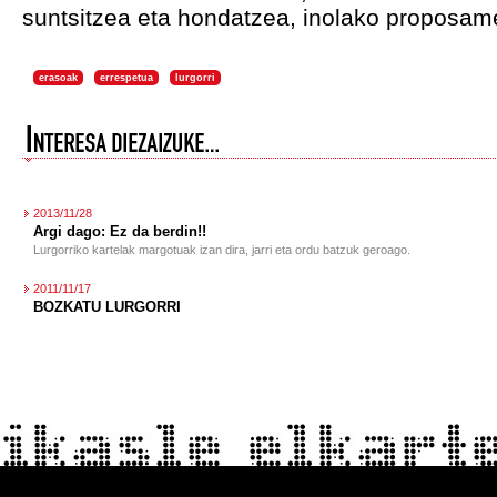
suntsitzea eta hondatzea, inolako proposam
erasoak
errespetua
lurgorri
2013/11/28
Argi dago: Ez da berdin!!
Lurgorriko kartelak margotuak izan dira, jarri eta ordu batzuk geroago.
2011/11/17
BOZKATU LURGORRI