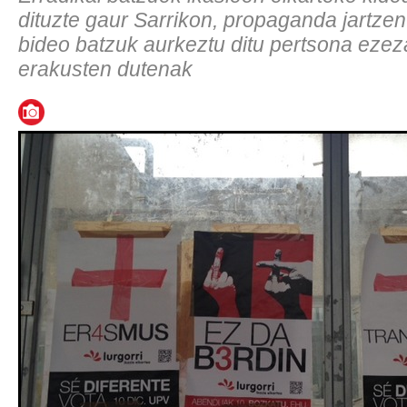
dituzte gaur Sarrikon, propaganda jartzen 
bideo batzuk aurkeztu ditu pertsona eze
erakusten dutenak