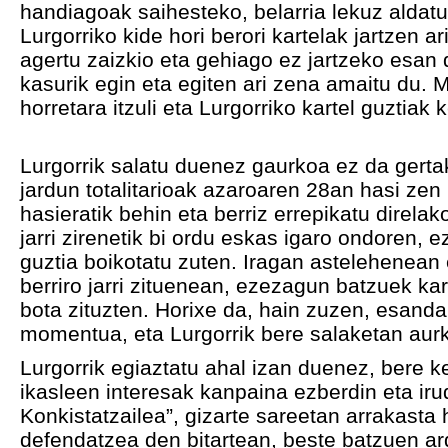
handiagoak saihesteko, belarria lekuz aldat
Lurgorriko kide hori berori kartelak jartzen ar
agertu zaizkio eta gehiago ez jartzeko esan d
kasurik egin eta egiten ari zena amaitu du. 
horretara itzuli eta Lurgorriko kartel guztiak 
Lurgorrik salatu duenez gaurkoa ez da gertak
jardun totalitarioak azaroaren 28an hasi ze
hasieratik behin eta berriz errepikatu direla
jarri zirenetik bi ordu eskas igaro ondoren
guztia boikotatu zuten. Iragan astelehenean 
berriro jarri zituenean, ezezagun batzuek k
bota zituzten. Horixe da, hain zuzen, esand
momentua, eta Lurgorrik bere salaketan aur
Lurgorrik egiaztatu ahal izan duenez, bere 
ikasleen interesak kanpaina ezberdin eta i
Konkistatzailea”, gizarte sareetan arrakasta
defendatzea den bitartean, beste batzuen a