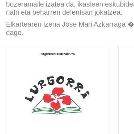
bozeramaile izatea da, ikasleen eskubidea
nahi eta beharren defentsan jokatzea.
Elkartearen izena Jose Mari Azkarraga �
dago.
Lurgorriren irudi zaharra