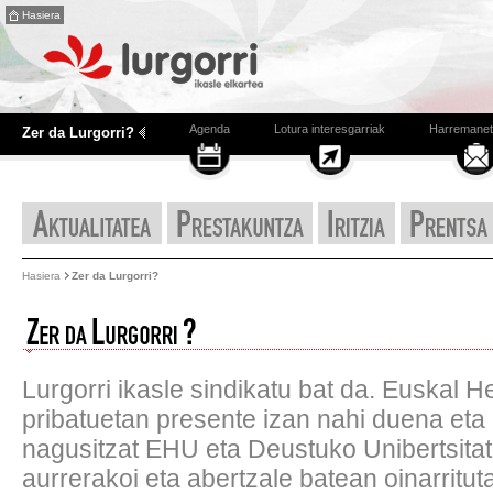
Hasiera
Agenda
Lotura interesgarriak
Harremanet
Zer da Lurgorri?
Hasiera
Zer da Lurgorri?
Lurgorri ikasle sindikatu bat da. Euskal He
pribatuetan presente izan nahi duena eta
nagusitzat EHU eta Deustuko Unibertsitat
aurrerakoi eta abertzale batean oinarritut