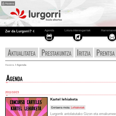
Hasiera
Agenda
Lotura interesgarriak
Harremanet
Zer da Lurgorri?
Hasiera
Agenda
2011/10/23
Kartel lehiaketa
Gertaera mota:
Lehiaketak
Lurgorrik antolatutako Gizon eta emakumeen