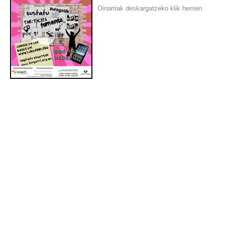
Oinarriak deskargatzeko klik
hemen