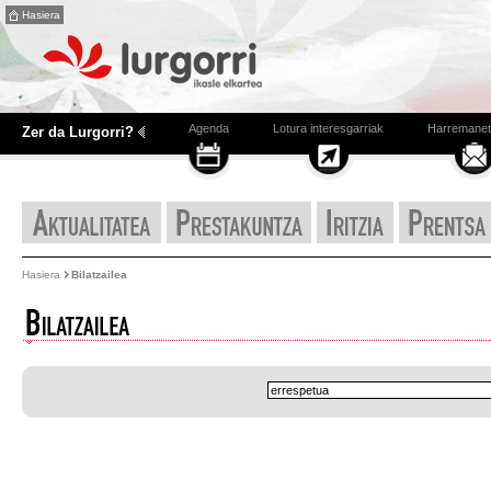
Hasiera
Agenda
Lotura interesgarriak
Harremanet
Zer da Lurgorri?
Hasiera
Bilatzailea