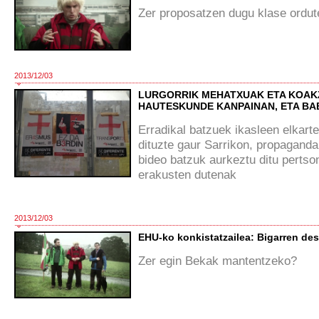
Zer proposatzen dugu klase ordut
2013/12/03
LURGORRIK MEHATXUAK ETA KOAKZ
HAUTESKUNDE KANPAINAN, ETA BAB
Erradikal batzuek ikasleen elkart
dituzte gaur Sarrikon, propaganda j
bideo batzuk aurkeztu ditu perts
erakusten dutenak
2013/12/03
EHU-ko konkistatzailea: Bigarren des
Zer egin Bekak mantentzeko?