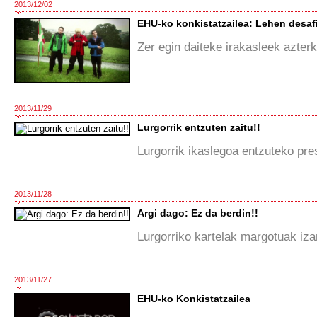
2013/12/02
EHU-ko konkistatzailea: Lehen desaf
Zer egin daiteke irakasleek azter
2013/11/29
Lurgorrik entzuten zaitu!!
Lurgorrik ikaslegoa entzuteko pre
2013/11/28
Argi dago: Ez da berdin!!
Lurgorriko kartelak margotuak izan
2013/11/27
EHU-ko Konkistatzailea