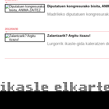
Diputatuen kongresurako bisita, AN
Madrileko diputatuen kongresurako
2012/04/30
Zalantzarik? Argitu itzazu!
Lurgorrik ikasle-gida kaleratzen du