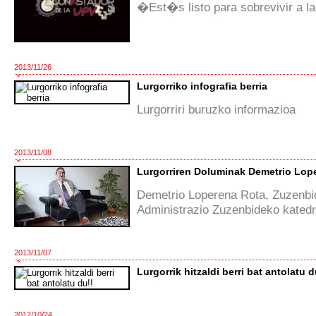
�Est�s listo para sobrevivir a la
2013/11/26
Lurgorriko infografia berria
Lurgorriri buruzko informazioa
2013/11/08
Lurgorriren Doluminak Demetrio Lope
Demetrio Loperena Rota, Zuzenbi
Administrazio Zuzenbideko kated
2013/11/07
Lurgorrik hitzaldi berri bat antolatu d
2012/10/24