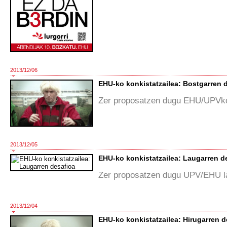
2013/12/06
EHU-ko konkistatzailea: Bostgarren 
Zer proposatzen dugu EHU/UPVko 
2013/12/05
EHU-ko konkistatzailea: Laugarren d
Zer proposatzen dugu UPV/EHU la
2013/12/04
EHU-ko konkistatzailea: Hirugarren d