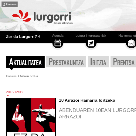
Hasiera
Agenda
Lotura interesgarriak
Harremanet
Zer da Lurgorri?
Hasiera
Azken ordua
2013/12/08
10 Arrazoi Hamarra lortzeko
ABENDUAREN 10EAN LURGORR
ARRAZOI