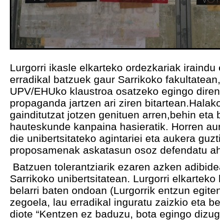
Lurgorri ikasle elkarteko ordezkariak iraindu
erradikal batzuek gaur Sarrikoko fakultatea
UPV/EHUko klaustroa osatzeko egingo dire
propaganda jartzen ari ziren bitartean.Halako
gainditutzat jotzen genituen arren,behin eta b
hauteskunde kanpaina hasieratik. Horren au
die unibertsitateko agintariei eta aukera guzt
proposamenak askatasun osoz defendatu aha
Batzuen tolerantziarik ezaren azken adibid
Sarrikoko unibertsitatean. Lurgorri elkarteko
belarri baten ondoan (Lurgorrik entzun egite
zegoela, lau erradikal inguratu zaizkio eta b
diote “Kentzen ez baduzu, bota egingo dizu