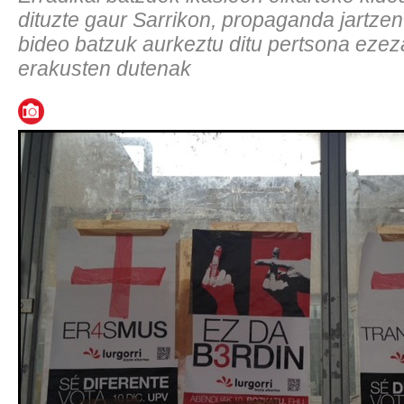
dituzte gaur Sarrikon, propaganda jartzen 
bideo batzuk aurkeztu ditu pertsona eze
erakusten dutenak