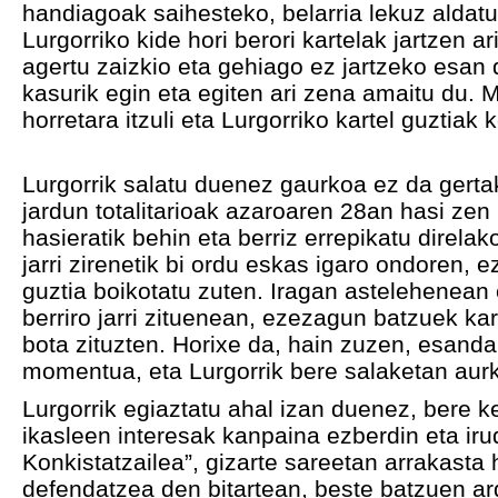
handiagoak saihesteko, belarria lekuz aldat
Lurgorriko kide hori berori kartelak jartzen ar
agertu zaizkio eta gehiago ez jartzeko esan d
kasurik egin eta egiten ari zena amaitu du. 
horretara itzuli eta Lurgorriko kartel guztiak 
Lurgorrik salatu duenez gaurkoa ez da gertak
jardun totalitarioak azaroaren 28an hasi ze
hasieratik behin eta berriz errepikatu direla
jarri zirenetik bi ordu eskas igaro ondoren
guztia boikotatu zuten. Iragan astelehenean 
berriro jarri zituenean, ezezagun batzuek k
bota zituzten. Horixe da, hain zuzen, esand
momentua, eta Lurgorrik bere salaketan aur
Lurgorrik egiaztatu ahal izan duenez, bere 
ikasleen interesak kanpaina ezberdin eta i
Konkistatzailea”, gizarte sareetan arrakasta
defendatzea den bitartean, beste batzuen a