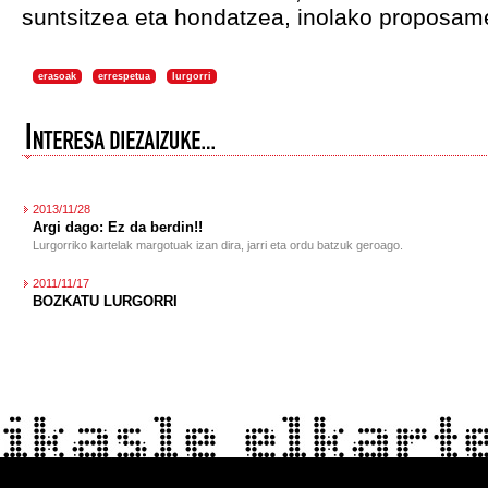
suntsitzea eta hondatzea, inolako proposam
erasoak
errespetua
lurgorri
2013/11/28
Argi dago: Ez da berdin!!
Lurgorriko kartelak margotuak izan dira, jarri eta ordu batzuk geroago.
2011/11/17
BOZKATU LURGORRI