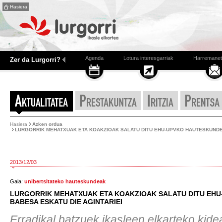
Hasiera
Agenda
Lotura interesgarriak
Harremanet
Zer da Lurgorri?
Hasiera
Azken ordua
LURGORRIK MEHATXUAK ETA KOAKZIOAK SALATU DITU EHU-UPVKO HAUTESKUNDE 
2013/12/03
Gaia:
unibertsitateko hauteskundeak
LURGORRIK MEHATXUAK ETA KOAKZIOAK SALATU DITU EHU
BABESA ESKATU DIE AGINTARIEI
Erradikal batzuek ikasleen elkarteko kide