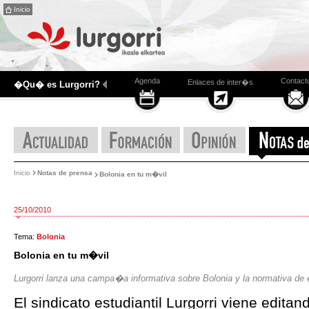
Inicio
Agenda
Contact
Enlaces de inter�s
�Qu� es Lurgorri?
Inicio
Notas de prensa
Bolonia en tu m�vil
25/10/2010
Tema:
Bolonia
Bolonia en tu m�vil
Lurgorri lanza una campa�a informativa sobre Bolonia y la normativa d
El sindicato estudiantil Lurgorri viene edit