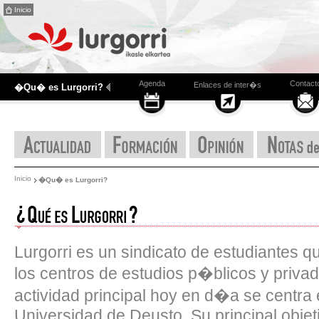
Inicio
Agenda
Contact
Enlaces de inter�s
�Qu� es Lurgorri?
Inicio
�Qu� es Lurgorri?
Lurgorri es un sindicato de estudiantes 
los centros de estudios p�blicos y priva
actividad principal hoy en d�a se centra
Universidad de Deusto. Su principal objet