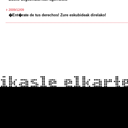
2009/12/09
�Ent�rate de tus derechos! Zure eskubideak direlako!