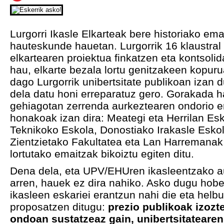
Lurgorri Ikasle Elkarteak bere historiako ema
hauteskunde hauetan. Lurgorrik 16 klaustral l
elkartearen proiektua finkatzen eta kontsolid
hau, elkarte bezala lortu genitzakeen kopuru
dago Lurgorrik unibertsitate publikoan izan
dela datu honi erreparatuz gero. Gorakada ha
gehiagotan zerrenda aurkeztearen ondorio e
honakoak izan dira: Meategi eta Herrilan Esko
Teknikoko Eskola, Donostiako Irakasle Eskol
Zientzietako Fakultatea eta Lan Harremanak,
lortutako emaitzak bikoiztu egiten ditu.
Dena dela, eta UPV/EHUren ikasleentzako au
arren, hauek ez dira nahiko. Asko dugu hobet
ikasleen eskariei erantzun nahi die eta hel
proposatzen ditugu:
prezio publikoak izozt
ondoan sustatzeaz gain, unibertsitateare