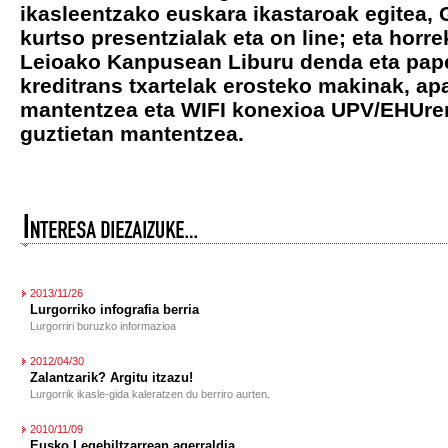
ikasleentzako euskara ikastaroak egitea,
kurtso presentzialak eta on line; eta horre
Leioako Kanpusean Liburu denda eta paper
kreditrans txartelak erosteko makinak, a
mantentzea eta WIFI konexioa UPV/EHUre
guztietan mantentzea.
2013/11/26
Lurgorriko infografia berria
Lurgorriri buruzko informazioa
2012/04/30
Zalantzarik? Argitu itzazu!
Lurgorrik ikasle-gida kaleratzen du berriro aurten.
2010/11/09
Eusko Legebiltzarrean agerraldia