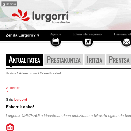
Hasiera
Agenda
Lotura interesgarriak
Harremanet
Zer da Lurgorri?
Hasiera
Azken ordua
Eskerrik asko!
2010/11/19
Gaia:
Lurgorri
Eskerrik asko!
Lurgorrik UPV/EHUko klaustroan duen ordezkaritza bikoiztu egiten du bere