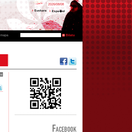
2026/08/08
Euskara
Espa�ol
e mapa
si