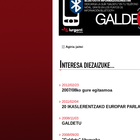
Agiria jaitsi
2012/02/23
2007/08ko gure egitasmoa
2011/02/04
20 IKASLERENTZAKO EUROPAR PARL
2008/11/03
GALDETU
2008/09/20
"Galdetu" liburuxka