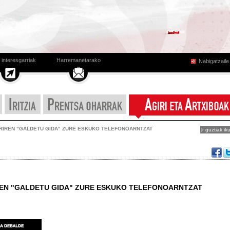
 interesgarriak
Harremanetarako
Nabigatzail
RIREN "GALDETU GIDA" ZURE ESKUKO TELEFONOARNTZAT
guztiak iku
REN "GALDETU GIDA" ZURE ESKUKO TELEFONOARNTZAT