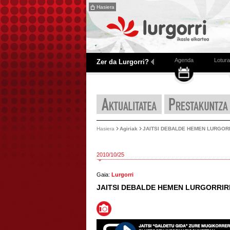
Hasiera
Agenda
Lotura
Zer da Lurgorri?
Hasiera
Agiriak
JAITSI DEBALDE HEMEN LURGOR
2010/10/25
Gaia:
Lurgorri
JAITSI DEBALDE HEMEN LURGORRI