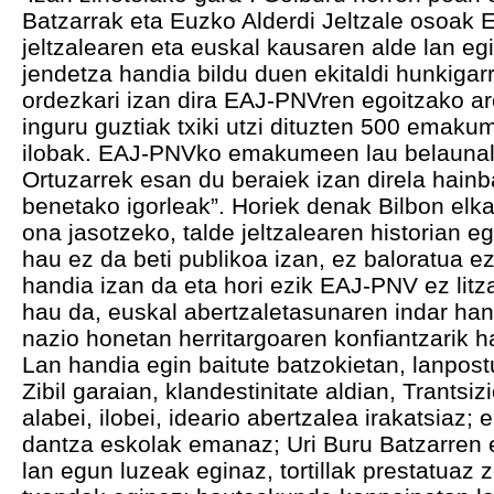
Batzarrak eta Euzko Alderdi Jeltzale osoak 
jeltzalearen eta euskal kausaren alde lan e
jendetza handia bildu duen ekitaldi hunkiga
ordezkari izan dira EAJ-PNVren egoitzako ar
inguru guztiak txiki utzi dituzten 500 emak
ilobak. EAJ-PNVko emakumeen lau belaunaldi
Ortuzarrek esan du beraiek izan direla hainba
benetako igorleak”. Horiek denak Bilbon elk
ona jasotzeko, talde jeltzalearen historian e
hau ez da beti publikoa izan, ez baloratua ez
handia izan da eta hori ezik EAJ-PNV ez lit
hau da, euskal abertzaletasunaren indar ha
nazio honetan herritargoaren konfiantzarik h
Lan handia egin baitute batzokietan, lanpos
Zibil garaian, klandestinitate aldian, Trants
alabei, ilobei, ideario abertzalea irakatsiaz; 
dantza eskolak emanaz; Uri Buru Batzarren 
lan egun luzeak eginaz, tortillak prestatuaz 