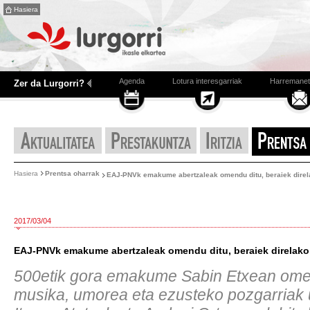
Hasiera
Agenda
Lotura interesgarriak
Harremanet
Zer da Lurgorri?
Hasiera
Prentsa oharrak
EAJ-PNVk emakume abertzaleak omendu ditu, beraiek direla
2017/03/04
EAJ-PNVk emakume abertzaleak omendu ditu, beraiek direlako 
500etik gora emakume Sabin Etxean ome
musika, umorea eta ezusteko pozgarriak uz