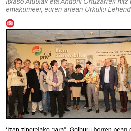
Itxaso Atutxak eta Andoni Ortuzarrek hitz 
emakumeei, euren artean Urkullu Lehenda
‘Izan zinetelako gara”. Goiburu horren pean