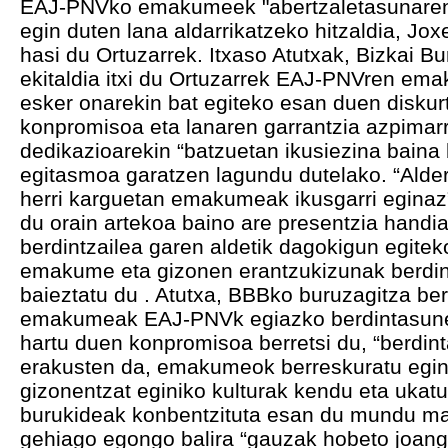
EAJ-PNVko emakumeek "abertzaletasunaren i
egin duten lana aldarrikatzeko hitzaldia, Jo
hasi du Ortuzarrek. Itxaso Atutxak, Bizkai B
ekitaldia itxi du Ortuzarrek EAJ-PNVren ema
esker onarekin bat egiteko esan duen diskur
konpromisoa eta lanaren garrantzia azpimarr
dedikazioarekin “batzuetan ikusiezina baina
egitasmoa garatzen lagundu dutelako. “Alde
herri karguetan emakumeak ikusgarri eginaz” 
du orain artekoa baino are presentzia handi
berdintzailea garen aldetik dagokigun egitek
emakume eta gizonen erantzukizunak berdin-
baieztatu du . Atutxa, BBBko buruzagitza be
emakumeak EAJ-PNVk egiazko berdintasuner
hartu duen konpromisoa berretsi du, “berdint
erakusten da, emakumeok berreskuratu egi
gizonentzat eginiko kulturak kendu eta ukat
burukideak konbentzituta esan du mundu ma
gehiago egongo balira “gauzak hobeto joango