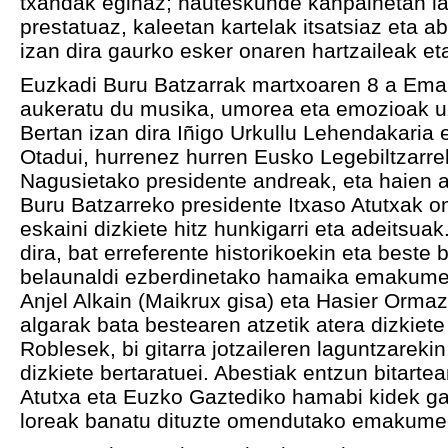
txandak eginaz; hauteskunde kanpainetan la
prestatuaz, kaleetan kartelak itsatsiaz eta a
izan dira gaurko esker onaren hartzaileak et
Euzkadi Buru Batzarrak martxoaren 8 a Em
aukeratu du musika, umorea eta emozioak uzt
Bertan izan dira Iñigo Urkullu Lehendakaria 
Otadui, hurrenez hurren Eusko Legebiltzarre
Nagusietako presidente andreak, eta haien a
Buru Batzarreko presidente Itxaso Atutxak
eskaini dizkiete hitz hunkigarri eta adeitsuak
dira, bat erreferente historikoekin eta beste 
belaunaldi ezberdinetako hamaika emakume j
Anjel Alkain (Maikrux gisa) eta Hasier Ormaz
algarak bata bestearen atzetik atera dizkiete 
Roblesek, bi gitarra jotzaileren laguntzarekin
dizkiete bertaratuei. Abestiak entzun bitartean
Atutxa eta Euzko Gaztediko hamabi kidek ga
loreak banatu dituzte omendutako emakume