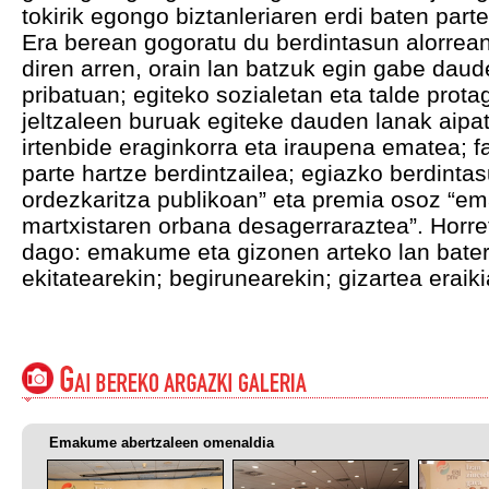
tokirik egongo biztanleriaren erdi baten par
Era berean gogoratu du berdintasun alorrean
diren arren, orain lan batzuk egin gabe daud
pribatuan; egiteko sozialetan eta talde prot
jeltzaleen buruak egiteke dauden lanak aipatu
irtenbide eraginkorra eta iraupena ematea; f
parte hartze berdintzailea; egiazko berdin
ordezkaritza publikoan” eta premia osoz “e
martxistaren orbana desagerraraztea”. Horre
dago: emakume eta gizonen arteko lan bater
ekitatearekin; begirunearekin; gizartea eraik
Emakume abertzaleen omenaldia