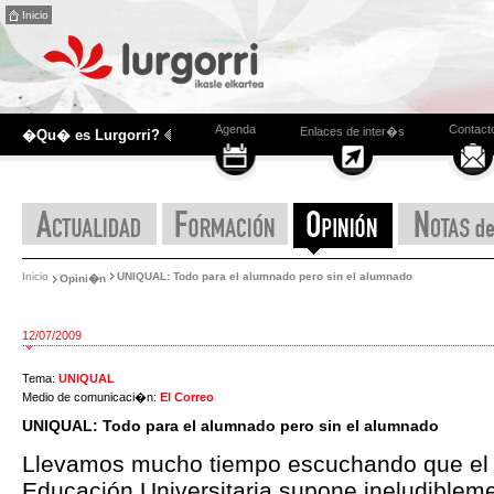
Inicio
Agenda
Contact
Enlaces de inter�s
�Qu� es Lurgorri?
Inicio
UNIQUAL: Todo para el alumnado pero sin el alumnado
Opini�n
12/07/2009
Tema:
UNIQUAL
Medio de comunicaci�n:
El Correo
UNIQUAL: Todo para el alumnado pero sin el alumnado
Llevamos mucho tiempo escuchando que el
Educación Universitaria supone ineludiblem