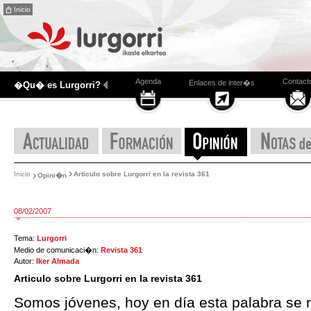
Inicio
Agenda
Contact
Enlaces de inter�s
�Qu� es Lurgorri?
Inicio
Articulo sobre Lurgorri en la revista 361
Opini�n
08/02/2007
Tema:
Lurgorri
Medio de comunicaci�n:
Revista 361
Autor:
Iker Almada
Articulo sobre Lurgorri en la revista 361
Somos jóvenes, hoy en día esta palabra se r