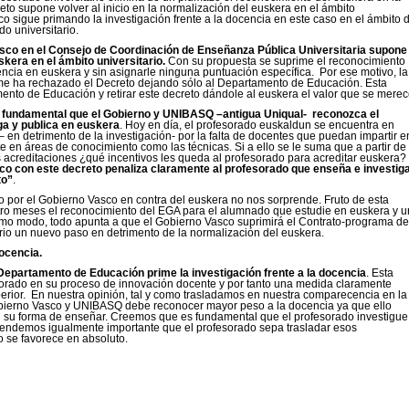
eto supone volver al inicio en la normalización del euskera en el ámbito
o sigue primando la investigación frente a la docencia en este caso en el ámbito 
o universitario.
asco en el Consejo de Coordinación de Enseñanza Pública Universitaria supone
kera en el ámbito universitario.
Con su propuesta se suprime el reconocimiento
cia en euskera y sin asignarle ninguna puntuación específica. Por ese motivo, la
e ha rechazado el Decreto dejando sólo al Departamento de Educación. Esta
ento de Educación y retirar este decreto dándole al euskera el valor que se merec
 fundamental que el Gobierno y UNIBASQ –antigua Uniqual- reconozca el
ga y publica en euskera
. Hoy en día, el profesorado euskaldun se encuentra en
 en detrimento de la investigación- por la falta de docentes que puedan impartir e
en áreas de conocimiento como las técnicas. Si a ello se le suma que a partir de
s acreditaciones ¿qué incentivos les queda al profesorado para acreditar euskera?
co con este decreto penaliza claramente al profesorado que enseña e investig
to”
.
abo por el Gobierno Vasco en contra del euskera no nos sorprende. Fruto de esta
atro meses el reconocimiento del EGA para el alumnado que estudie en euskera y u
mo modo, todo apunta a que el Gobierno Vasco suprimirá el Contrato-programa de
rio un nuevo paso en detrimento de la normalización del euskera.
docencia.
Departamento de Educación prime la investigación frente a la docencia
. Esta
orado en su proceso de innovación docente y por tanto una medida claramente
rior. En nuestra opinión, tal y como trasladamos en nuestra comparecencia en la
ierno Vasco y UNIBASQ debe reconocer mayor peso a la docencia ya que ello
n su forma de enseñar. Creemos que es fundamental que el profesorado investigue
ntendemos igualmente importante que el profesorado sepa trasladar esos
 se favorece en absoluto.