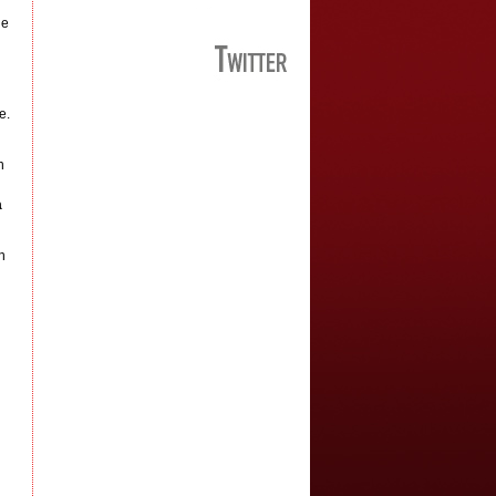
de
e.
n
a
n