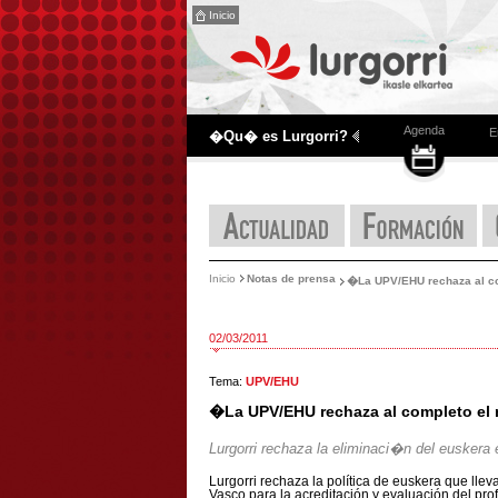
Inicio
Agenda
E
�Qu� es Lurgorri?
Inicio
Notas de prensa
�La UPV/EHU rechaza al co
02/03/2011
Tema:
UPV/EHU
�La UPV/EHU rechaza al completo el 
Lurgorri rechaza la eliminaci�n del euskera e
Lurgorri rechaza la política de euskera que lle
Vasco para la acreditación y evaluación del pro