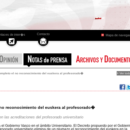
Contacto
nlaces de inter�s
Mapa de navega
mpleto el no reconocimiento del euskera al profesorado�
Ver tod
no reconocimiento del euskera al profesorado�
n las acreditaciones del profesorado universitario
va el Gobierno Vasco en el ámbito Universitario. El Decreto propuesto por el Gobier
fesorado universitario elimina de un plumazo el reconocimiento del euskera en la