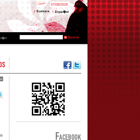
07/08/2026
Euskara
Espa�ol
ci�n
as
no