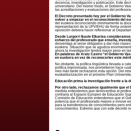
docencia, investigación y publicación. Este decr
universitario. Del mismo modo, el Gobierno Vasc
las acreditaciones y evaluaciones del profesorad
El Decreto presentado hoy por el Gobierno V
volver a empezar en el reconocimiento del eus
del euskera reconociendo minimamente la docen
representación de la UPV/EHU de forma unánim
oposición debiera hacer reflexionar al Departam
Desde Lurgorri Ikasle Elkartea consideramos
esfuerzo del profesorado que enseña, investi
desventaja al verse obligados a dar más clases–
euskera. Situación que se agudiza enormemente 
ahora la investigación tendrá mayor peso en la
En palabras de Aratz Castro “el Gobierno Vas
en euskera en vez de reconocerles este méri
No obstante, la política lingüística llevada a c
política improvisada, nos prometieron hace cu
mes más tarde rechazaron esta opción. Del mis
euskaldunización en el próximo Plan Universita
Educación prima la investigación frente a la 
Por otro lado, rechazamos igualmente que el 
medida entendemos que desincentiva al profes
contraria al Espacio Europeo de Educación Supe
Comisión de Educación entendemos que el Gob
potencia que el profesorado mejore e innove e
para la transferencia de conocimientos pero e
conocimientos. Extremo que con este decreto no