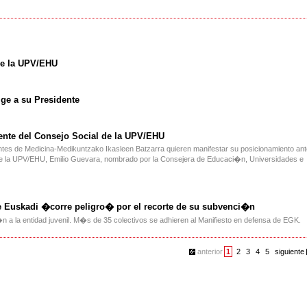
de la UPV/EHU
ige a su Presidente
ente del Consejo Social de la UPV/EHU
antes de Medicina-Medikuntzako Ikasleen Batzarra quieren manifestar su posicionamiento an
al de la UPV/EHU, Emilio Guevara, nombrado por la Consejera de Educaci�n, Universidades e
de Euskadi �corre peligro� por el recorte de su subvenci�n
 a la entidad juvenil. M�s de 35 colectivos se adhieren al Manifiesto en defensa de EGK.
anterior
1
2
3
4
5
siguiente