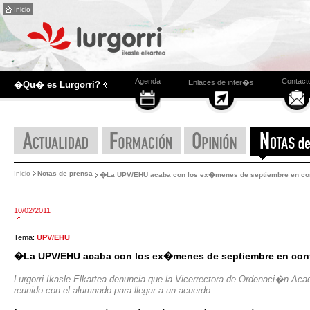
Inicio
Agenda
Contact
Enlaces de inter�s
�Qu� es Lurgorri?
Inicio
Notas de prensa
�La UPV/EHU acaba con los ex�menes de septiembre en co
10/02/2011
Tema:
UPV/EHU
�La UPV/EHU acaba con los ex�menes de septiembre en con
Lurgorri Ikasle Elkartea denuncia que la Vicerrectora de Ordenaci�n 
reunido con el alumnado para llegar a un acuerdo.