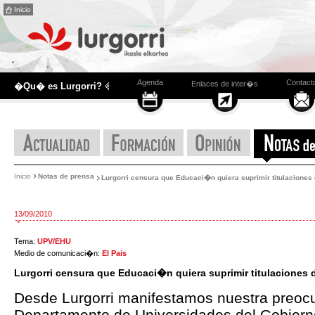
Inicio
Agenda
Contact
Enlaces de inter�s
�Qu� es Lurgorri?
Inicio
Notas de prensa
Lurgorri censura que Educaci�n quiera suprimir titulaciones
13/09/2010
Tema:
UPV/EHU
Medio de comunicaci�n:
El Pais
Lurgorri censura que Educaci�n quiera suprimir titulaciones 
Desde Lurgorri manifestamos nuestra preoc
Departamento de Universidades del Gobiern