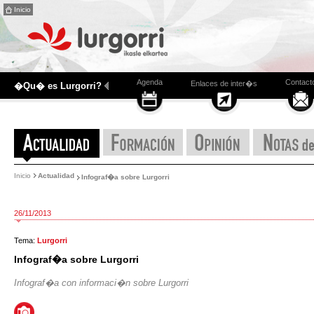
Inicio
Agenda
Contact
Enlaces de inter�s
�Qu� es Lurgorri?
Inicio
Actualidad
Infograf�a sobre Lurgorri
26/11/2013
Tema:
Lurgorri
Infograf�a sobre Lurgorri
Infograf�a con informaci�n sobre Lurgorri