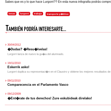
Sabes que es y lo que hace Lurgorri?? En esta nueva infografia podrás compro
becas
lurgorri
trabajo
transporte p�blico
30/04/2012
�Dudas? �Resu�lvelas!
Lurgorri lanza de nuevo la gu�a del alumnado.
19/11/2010
Eskerrik asko!
Lurgorri duplica su representaci�n en el Claustro y obtiene los mejores resultados de 
09/11/2010
Comparecencia en el Parlamento Vasco
09/12/2009
�Ent�rate de tus derechos! Zure eskubideak direlako!